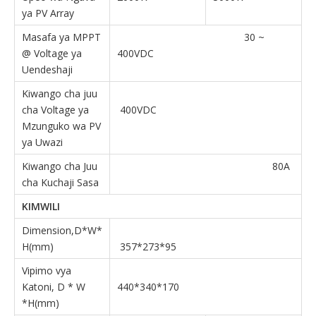
ya PV Array
Masafa ya MPPT
30 ~
@ Voltage ya
400VDC
Uendeshaji
Kiwango cha juu
cha Voltage ya
400VDC
Mzunguko wa PV
ya Uwazi
Kiwango cha Juu
80A
cha Kuchaji Sasa
KIMWILI
Dimension,D*W*
H(mm)
357*273*95
Vipimo vya
Katoni, D * W
440*340*170
*H(mm)