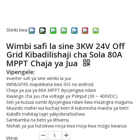
Shiriki kwa:
Wimbi safi la sine 3KW 24V Off
Grid Kibadilishaji cha Sola 80A
MPPT Chaja ya Jua
Vipengele:
Inverter safi ya sine wimbi la jua
Wifi&GPRS inapatikana kwa IOS na android
Chaja ya jua ya 80A MPPT iliyojengwa ndani
Kiwango cha juu cha voltage ya PVinput (30 ~ 400VDC)
Seti ya kuzuia vumbi iliyojengwa ndani kwa mazingira magumu
Muundo mahiri wa kuchaji betri ili kuboresha maisha ya betri
Kukidhi mahitaji tajiri yaliyobinafsishwa
Sambamba na betri ya lithiamu
Nishati ya jua hutolewa moja kwa moja kwa mzigo kwanza
Wingi: