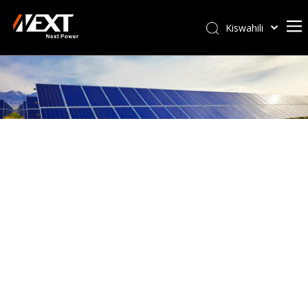
Kiswahili
Afrikaans
ไทย
Italiano
Deutsch
Português
Español
Pусский
Français
العربية
简体中文
English