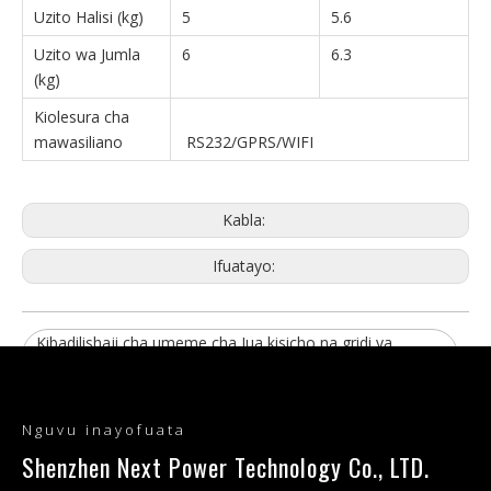
Uzito Halisi (kg)
5
5.6
Uzito wa Jumla
6
6.3
(kg)
Kiolesura cha
mawasiliano
RS232/GPRS/WIFI
Kabla:
Ifuatayo:
Kibadilishaji cha umeme cha Jua kisicho na gridi ya
Nyumbani
Kibadilishaji Kibadilishaji cha nishati ya jua cha 3KW 24V
Nguvu inayofuata
Kibadilishaji Kibadilishaji cha Sola cha Kiwanda cha Asili
Shenzhen Next Power Technology Co., LTD.
Mtengenezaji wa Kibadilishaji cha jua