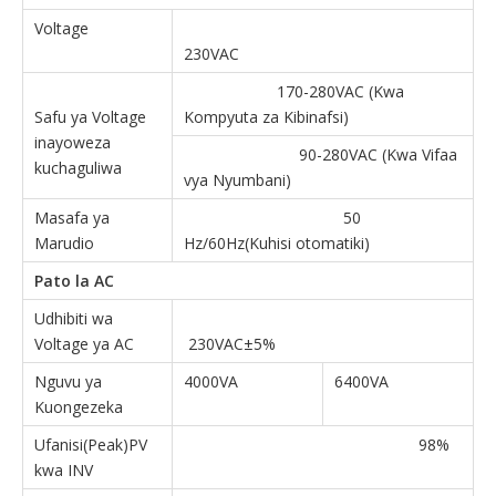
Voltage
230VAC
170-280VAC (Kwa
Safu ya Voltage
Kompyuta za Kibinafsi)
inayoweza
90-280VAC (Kwa Vifaa
kuchaguliwa
vya Nyumbani)
Masafa ya
50
Marudio
Hz/60Hz(Kuhisi otomatiki)
Pato la AC
Udhibiti wa
Voltage ya AC
230VAC±5%
Nguvu ya
4000VA
6400VA
Kuongezeka
Ufanisi(Peak)PV
98%
kwa INV