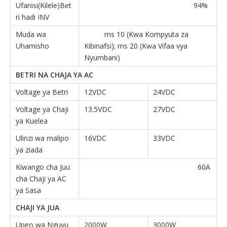
Ufanisi(Kilele)Bet
94%
ri hadi INV
Muda wa
ms 10 (Kwa Kompyuta za
Uhamisho
Kibinafsi); ms 20 (Kwa Vifaa vya
Nyumbani)
BETRI NA CHAJA YA AC
Voltage ya Betri
12VDC
24VDC
Voltage ya Chaji
13.5VDC
27VDC
ya Kuelea
Ulinzi wa malipo
16VDC
33VDC
ya ziada
Kiwango cha Juu
60A
cha Chaji ya AC
ya Sasa
CHAJI YA JUA
Upeo wa Nguvu
2000W
3000W