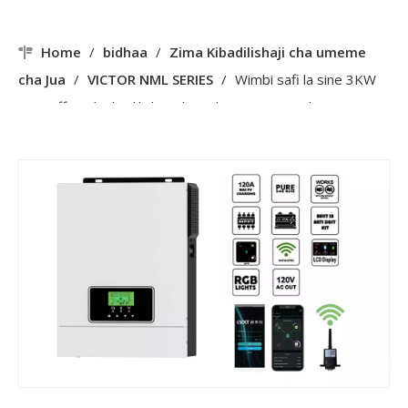
Home
/
bidhaa
/
Zima Kibadilishaji cha umeme
cha Jua
/
VICTOR NML SERIES
/
Wimbi safi la sine 3KW
24V Off Grid Kibadilishaji cha Sola 80A MPPT Chaja ya Jua