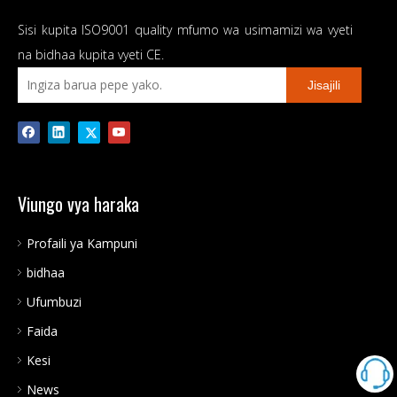
80A MPPT Chaja ya Jua
Sisi kupita ISO9001 quality mfumo wa usimamizi wa vyeti
na bidhaa kupita vyeti CE.
Jisajili
Viungo vya haraka
Profaili ya Kampuni
bidhaa
Ufumbuzi
Faida
Kesi
News