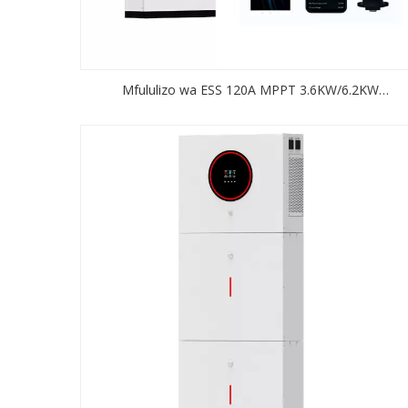
Mfululizo wa ESS 120A MPPT 3.6KW/6.2KW
Washa/kuzima Gridi ya Kibadilishaji cha Jua Kiwango c
A Mfumo wa Kuhifadhi Nishati ya Lithiamu