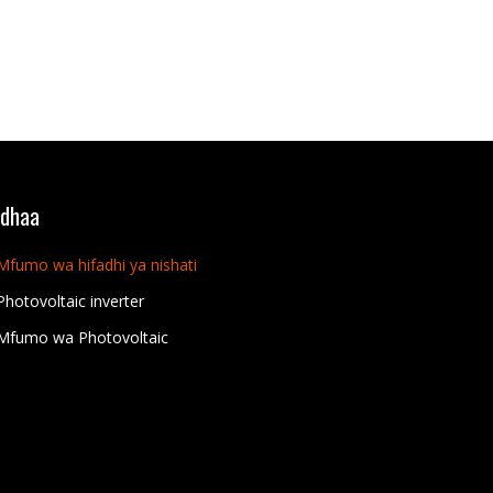
idhaa
Mfumo wa hifadhi ya nishati
Photovoltaic inverter
Mfumo wa Photovoltaic