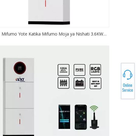
Mifumo Yote Katika Mifumo Moja ya Nishati 3.6KW
.2KW 24V 48V Imewashwa/Imezimwa Gridi Kibadilishaji
cha Sola cha Safi cha Sine Wave Mppt Kibadilishaji cha
Sola