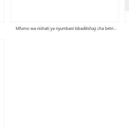
Mfumo wa nishati ya nyumbani kibadilishaji cha betri
ha
yenye voltage ya juu 3.6KW 24V Imewashwa/Zima gridi
Kibadilishaji cha nishati ya jua Kitengenezaji cha Mfumo
wa Kuhifadhi Nishati