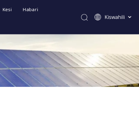
Kesi
Habari
Kiswahili
Afrikaans
ไทย
Italiano
Deutsch
zwa Mara kwa Mara
Português
Español
Pусский
Français
العربية
简体中文
English