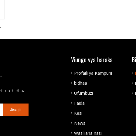
ya
Viungo vya haraka
B
.
Profaili ya Kampuni
bidhaa
eti na bidhaa
Ufumbuzi
Faida
Jisajili
Kesi
News
Wasiliana nasi