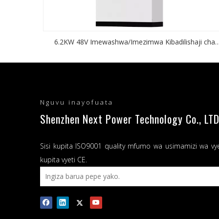
6.2KW 48V Imewashwa/Imezimwa Kibadilishaji cha
umeme cha Jua Zote Katika Nyumba ya Mifumo Moja 
Nishati kwa kutumia Kibadilishaji cha Sola
Nguvu inayofuata
Shenzhen Next Power Technology Co., LTD
Sisi kupita ISO9001 quality mfumo wa usimamizi wa vy
kupita vyeti CE.