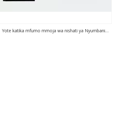
Yote katika mfumo mmoja wa nishati ya Nyumbani
kibadilishaji cha betri cha voltage ya juu 6.2kw
Imewashwa/Imezimwa gridi ya Kibadilishaji cha jua
Kitengeneza Mfumo wa Kuhifadhi Nishati