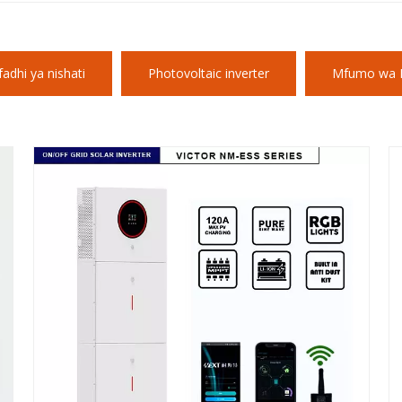
dhi ya nishati
Photovoltaic inverter
Mfumo wa P