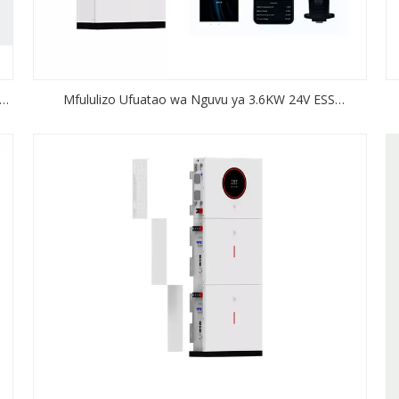
a
Mfululizo Ufuatao wa Nguvu ya 3.6KW 24V ESS
Washa/Zima Gridi Mseto wa Kibadilishaji cha Sola kwa
6
Mfumo wa Uhifadhi wa Nishati ya Jua Zote kwa Moja