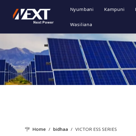
Nyumbani
Kampuni
Wasifu w
Wasiliana
Utamadun
Heshima y
Mtindo w
Home
/
bidhaa
/
VICTOR ESS SERIES