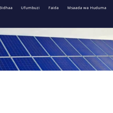
Bidhaa
Ufumbuzi
Faida
Msaada wa Huduma
a Kampuni
Mifumo ya Uhifadhi wa Nishati
Vipeperushi
i wa Kampuni
Inverter ya Photovoltaic
Pakua
a Cheti
Mfumo wa Photovoltaic
Maswali Yanayouli
a Kampuni
Video