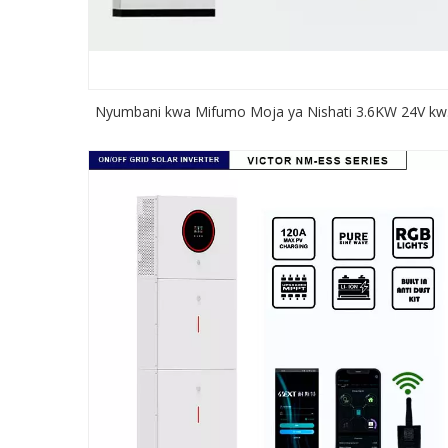
Nyumbani kwa Mifumo Moja ya Nishati 3.6KW 24V kw
kutumia Kibadilishaji cha Solar Dual output