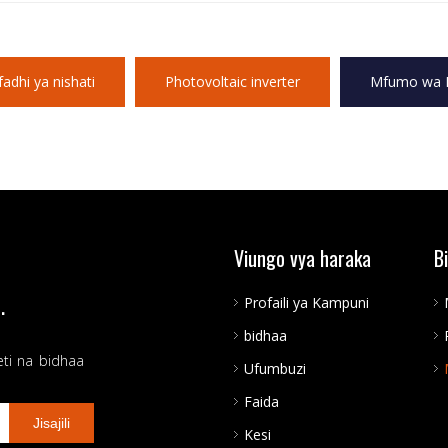
dhi ya nishati
Photovoltaic inverter
Mfumo wa P
Viungo vya haraka
B
.
Profaili ya Kampuni
bidhaa
eti na bidhaa
Ufumbuzi
Faida
Jisajili
Kesi