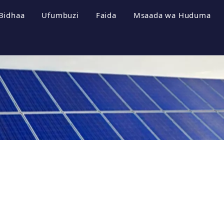
Bidhaa
Ufumbuzi
Faida
Msaada wa Huduma
a Kampuni
Mifumo ya Uhifadhi wa Nishati
Vipeperushi
i wa Kampuni
Inverter ya Photovoltaic
Pakua
a Cheti
Mfumo wa Photovoltaic
Maswali Yanayouli
a Kampuni
Video