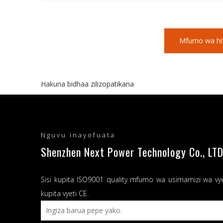
Mfumo wa hifa
Hakuna bidhaa zilizopatikana
Nguvu inayofuata
Shenzhen Next Power Technology Co., LTD
Sisi kupita ISO9001 quality mfumo wa usimamizi wa vy
kupita vyeti CE.