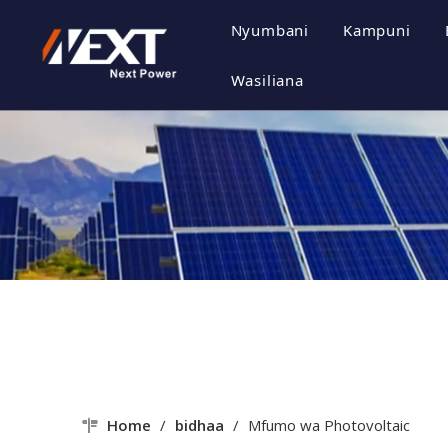
Nyumbani
Kampuni
Wasifu w
Wasiliana
Utamadun
Heshima y
Mtindo w
Home
/
bidhaa
/
Mfumo wa Photovoltaic