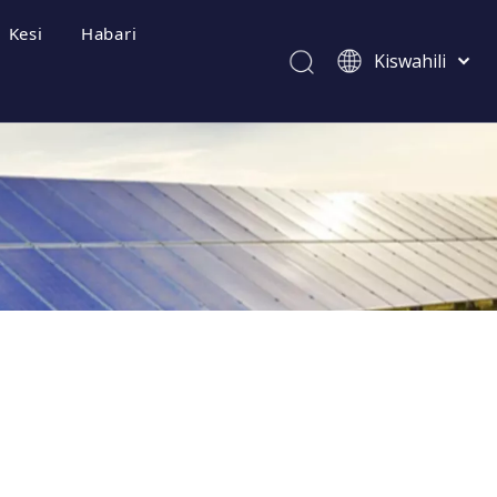
Kesi
Habari
Kiswahili
Afrikaans
ไทย
Italiano
Deutsch
zwa Mara kwa Mara
Português
Español
Pусский
Français
العربية
简体中文
English