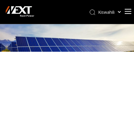
Kiswahili
Afrikaans
ไทย
Italiano
Deutsch
Português
Español
Pусский
Français
العربية
简体中文
English