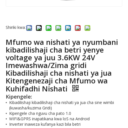
Shiriki kwa:
Mfumo wa nishati ya nyumbani
kibadilishaji cha betri yenye
voltage ya juu 3.6KW 24V
Imewashwa/Zima gridi
Kibadilishaji cha nishati ya jua
Kitengenezaji cha Mfumo wa
Kuhifadhi Nishati
Kipengele:
Kibadilishaji kibadilishaji cha nishati ya jua cha sine wimbi
(kuwasha/kuzima Gridi)
Kipengele cha nguvu cha pato 1.0
WIFI&GPRS inapatikana kwa loS na Android
Inverter inaweza kufanya kazi bila betri