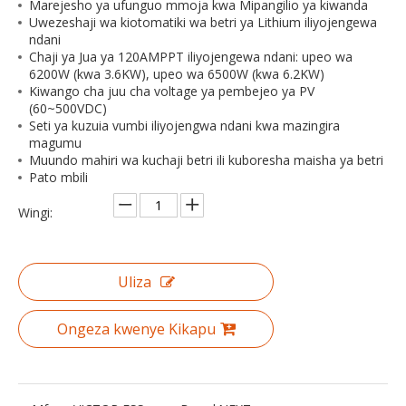
Marejesho ya ufunguo mmoja kwa Mipangilio ya kiwanda
Uwezeshaji wa kiotomatiki wa betri ya Lithium iliyojengewa
ndani
Chaji ya Jua ya 120AMPPT iliyojengewa ndani: upeo wa
6200W (kwa 3.6KW), upeo wa 6500W (kwa 6.2KW)
Kiwango cha juu cha voltage ya pembejeo ya PV
(60~500VDC)
Seti ya kuzuia vumbi iliyojengwa ndani kwa mazingira
magumu
Muundo mahiri wa kuchaji betri ili kuboresha maisha ya betri
Pato mbili
Wingi:
Uliza
Ongeza kwenye Kikapu