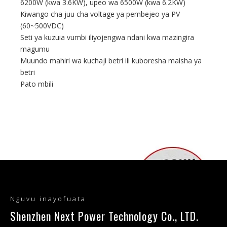
6200W (kwa 3.6KW), upeo wa 6500W (kwa 6.2KW)
Kiwango cha juu cha voltage ya pembejeo ya PV
(60~500VDC)
Seti ya kuzuia vumbi iliyojengwa ndani kwa mazingira
magumu
Muundo mahiri wa kuchaji betri ili kuboresha maisha ya
betri
Pato mbili
Nguvu inayofuata
Shenzhen Next Power Technology Co., LTD.