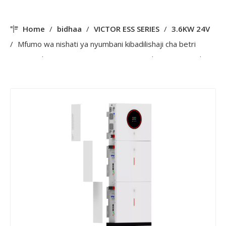
Home
/
bidhaa
/
VICTOR ESS SERIES
/
3.6KW 24V
/
Mfumo wa nishati ya nyumbani kibadilishaji cha betri
yenye voltage ya juu 3.6KW 24V Imewashwa/Zima gridi
Kibadilishaji cha nishati ya jua Kitengenezaji cha Mfumo wa
Kuhifadhi Nishati