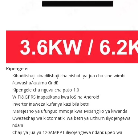
Kipengele:
Kibadilishaji kibadilishaji cha nishati ya jua cha sine wimbi
(kuwasha/kuzima Gridi)
Kipengele cha nguvu cha pato 1.0
WIFI&GPRS inapatikana kwa loS na Android
Inverter inaweza kufanya kazi bila betri
Marejesho ya ufunguo mmoja kwa Mipangilio ya kiwanda
Uwezeshaji wa kiotomatiki wa betri ya Lithium iliyojengewa
ndani
Chaji ya Jua ya 120AMPPT iliyojengewa ndani: upeo wa