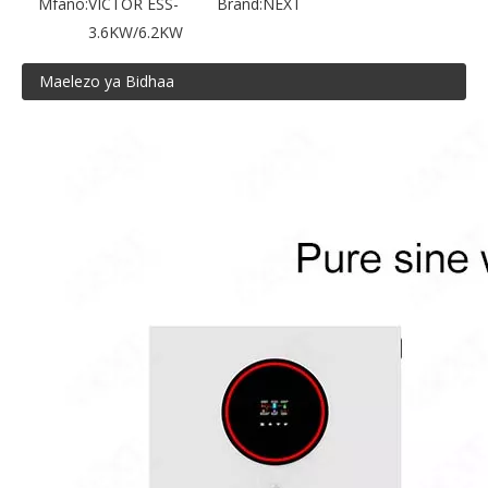
Mfano:
VICTOR ESS-
Brand:
NEXT
3.6KW/6.2KW
Maelezo ya Bidhaa