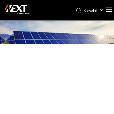
Kiswahili
Afrikaans
ไทย
Italiano
Deutsch
Português
Español
Pусский
Français
العربية
简体中文
English