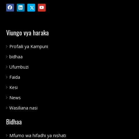
cha A Mfumo wa Kuhifadhi
Imewashwa/Zima gridi
Nishati ya Lithiamu
Kibadilishaji cha nishati ya
jua Kitengenezaji cha
Mfumo wa Kuhifadhi Nishati
Viungo vya haraka
Profaili ya Kampuni
bidhaa
Ufumbuzi
Faida
Kesi
News
Wasiliana nasi
Bidhaa
Mfumo wa hifadhi ya nishati