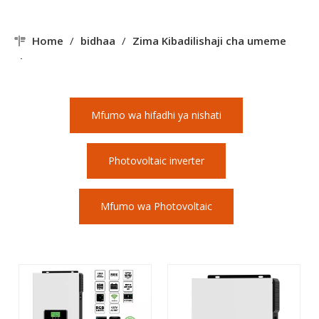
Home
/
bidhaa
/
Zima Kibadilishaji cha umeme
cha Jua
/
VICTOR NML SERIES
Mfumo wa hifadhi ya nishati
Photovoltaic inverter
Mfumo wa Photovoltaic