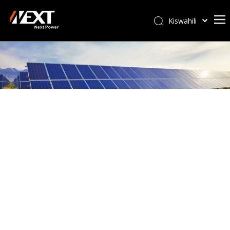
Kiswahili
Afrikaans
ไทย
Italiano
Deutsch
Português
Español
Pусский
Français
العربية
简体中文
English