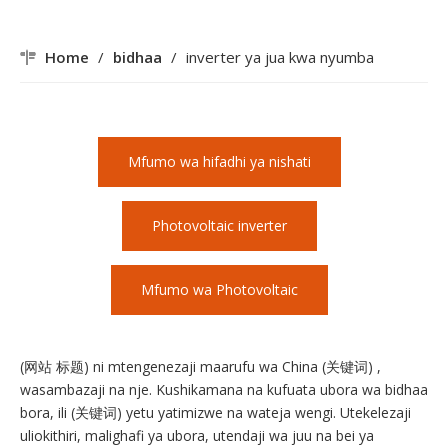
Home
/
bidhaa
/
inverter ya jua kwa nyumba
Mfumo wa hifadhi ya nishati
Photovoltaic inverter
Mfumo wa Photovoltaic
(网站 标题) ni mtengenezaji maarufu wa China (关键词) ,
wasambazaji na nje. Kushikamana na kufuata ubora wa bidhaa
bora, ili (关键词) yetu yatimizwe na wateja wengi. Utekelezaji
uliokithiri, malighafi ya ubora, utendaji wa juu na bei ya