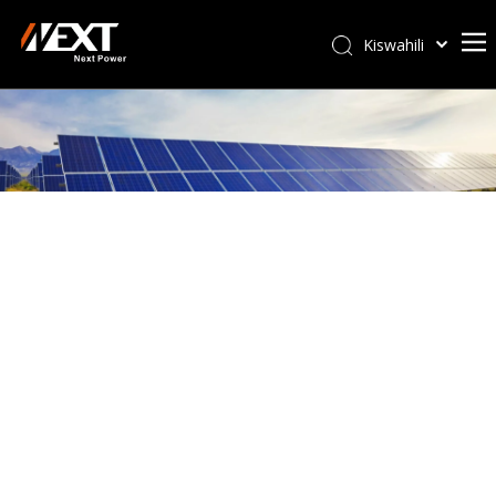
Kiswahili
Afrikaans
ไทย
Italiano
Deutsch
Português
Español
Pусский
Français
العربية
简体中文
English