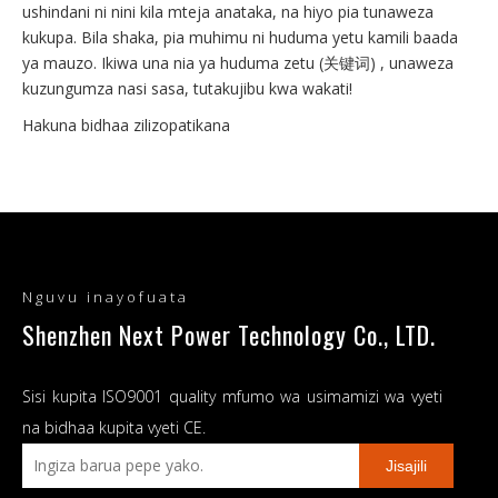
ushindani ni nini kila mteja anataka, na hiyo pia tunaweza
kukupa. Bila shaka, pia muhimu ni huduma yetu kamili baada
ya mauzo. Ikiwa una nia ya huduma zetu (关键词) , unaweza
kuzungumza nasi sasa, tutakujibu kwa wakati!
Hakuna bidhaa zilizopatikana
Nguvu inayofuata
Shenzhen Next Power Technology Co., LTD.
Sisi kupita ISO9001 quality mfumo wa usimamizi wa vyeti
na bidhaa kupita vyeti CE.
Jisajili