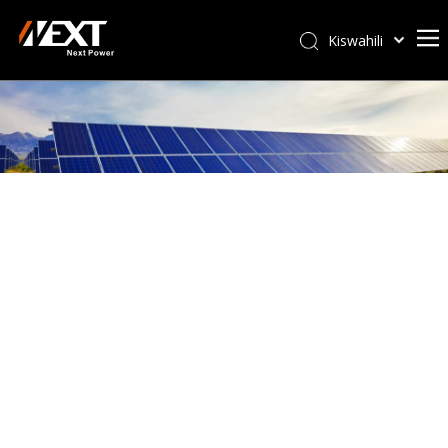
Kiswahili
Afrikaans
ไทย
Italiano
Deutsch
Português
Español
Pусский
Français
العربية
简体中文
English