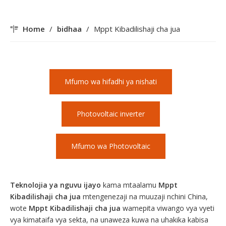
Home
/
bidhaa
/
Mppt Kibadilishaji cha jua
Mfumo wa hifadhi ya nishati
Photovoltaic inverter
Mfumo wa Photovoltaic
Teknolojia ya nguvu ijayo
kama mtaalamu
Mppt
Kibadilishaji cha jua
mtengenezaji na muuzaji nchini China,
wote
Mppt Kibadilishaji cha jua
wamepita viwango vya vyeti
vya kimataifa vya sekta, na unaweza kuwa na uhakika kabisa