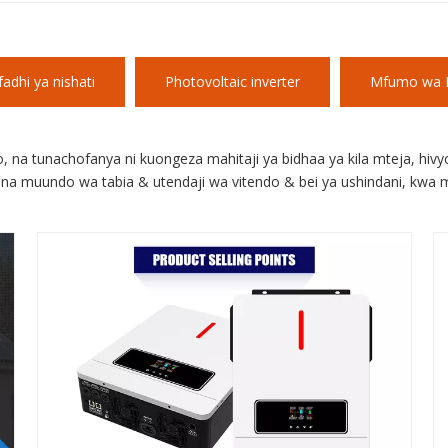
dhi ya nishati
Photovoltaic inverter
Mfumo wa P
 na tunachofanya ni kuongeza mahitaji ya bidhaa ya kila mteja, hi
 ina muundo wa tabia & utendaji wa vitendo & bei ya ushindani, kwa ma