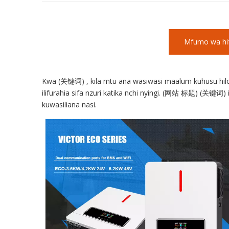
Mfumo wa hifa
Kwa (关键词) , kila mtu ana wasiwasi maalum kuhusu hilo,
ilifurahia sifa nzuri katika nchi nyingi. (网站 标题) (关键词)
kuwasiliana nasi.