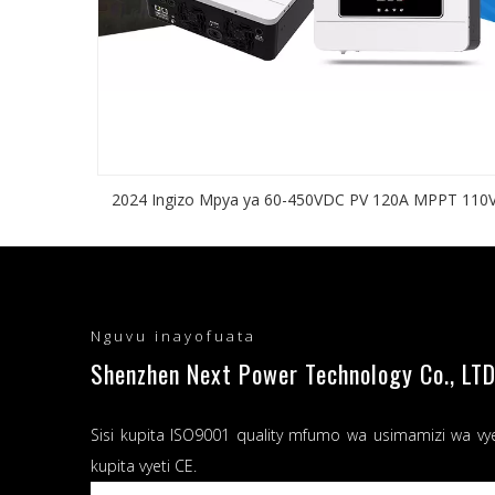
2024 Ingizo Mpya ya 60-450VDC PV 120A MPPT 110
120V AC Pato kwenye/kuzima Gridi 3.6KW 24V
Kibadilishaji cha Mseto wa Sola
Nguvu inayofuata
Shenzhen Next Power Technology Co., LTD
Sisi kupita ISO9001 quality mfumo wa usimamizi wa vy
kupita vyeti CE.