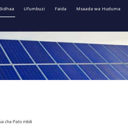
Bidhaa
Ufumbuzi
Faida
Msaada wa Huduma
a Kampuni
Mifumo ya Uhifadhi wa Nishati
Vipeperushi
i wa Kampuni
Inverter ya Photovoltaic
Pakua
a Cheti
Mfumo wa Photovoltaic
Maswali Yanayouli
a Kampuni
Video
ua cha Pato mbili