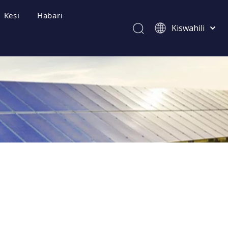
Kesi
Habari
Kiswahili
Afrikaans
ไทย
Italiano
Deutsch
zwa Mara kwa Mara
Português
Español
Pусский
Français
العربية
简体中文
English