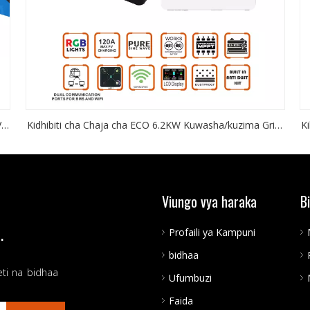
V
Kidhibiti cha Chaja cha ECO 6.2KW Kuwasha/kuzima Gridi
K
60~500VDC 120A MPPT Bandari za mawasiliano mbili
kwa mawasiliano ya Betri na mawasiliano ya Wifi.
Viungo vya haraka
B
.
Profaili ya Kampuni
bidhaa
eti na bidhaa
Ufumbuzi
Faida