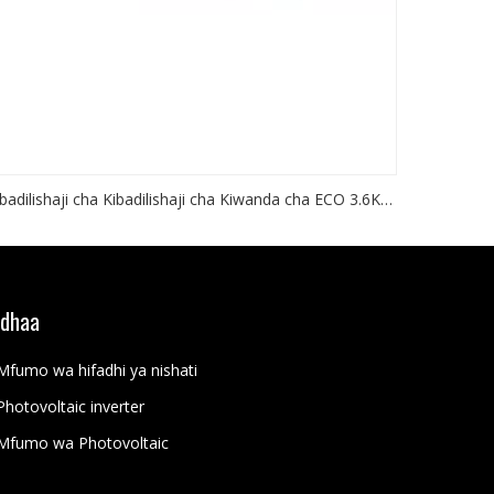
ibadilishaji cha Kibadilishaji cha Kiwanda cha ECO 3.6KW
Kuwasha/kuzima Gridi 60-500VDC 120A MPPT Chaja
RGB Mwanga
idhaa
Mfumo wa hifadhi ya nishati
Photovoltaic inverter
Mfumo wa Photovoltaic