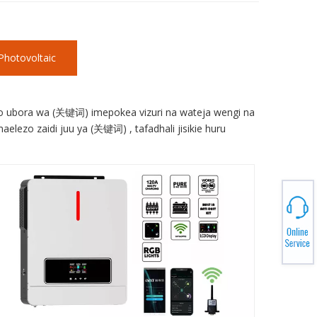
hotovoltaic
vyo ubora wa (关键词) imepokea vizuri na wateja wengi na
elezo zaidi juu ya (关键词) , tafadhali jisikie huru