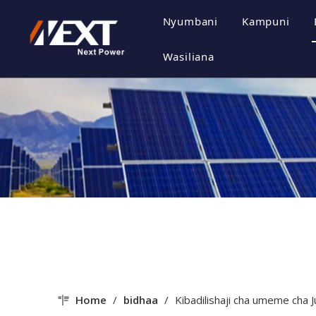
Nyumbani
Kampuni
Wasifu w
Wasiliana
Utamadun
Heshima y
Mtindo w
Home
/
bidhaa
/
Kibadilishaji cha umeme cha J