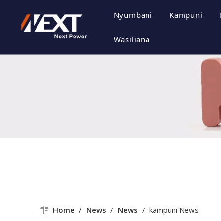
Nyumbani
Kampuni
Wasifu w
Wasiliana
Utamadun
Heshima y
Mtindo w
Home
/
News
/
News
/
kampuni News