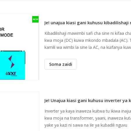
Je! unajua kiasi gani kuhusu kibadilishaj
Kibadilishaji mawimbi safi cha sine ni kifaa
kwa moja (DC) kuwa mkondo mbadala (AC). Tole
kamili wa wimbi la sine la AC, na kuifanya k
nyeti kwa ubora wa nishati.
Soma zaidi
Je! Unajua kiasi gani kuhusu inverter ya 
Inverter ya kaya inaweza kuitwa tu ikiwa inaju
kwa moja na transformer, yaani, inaweza ku
yake ya kazi ni sawa na ile ya kubadili nguvu