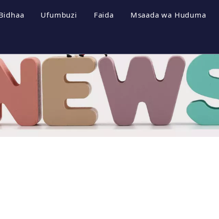
Bidhaa
Ufumbuzi
Faida
Msaada wa Huduma
a Kampuni
Mifumo ya Uhifadhi wa Nishati
Vipeperushi
i wa Kampuni
Inverter ya Photovoltaic
Pakua
a Cheti
Mfumo wa Photovoltaic
Maswali Yanayouli
a Kampuni
Video