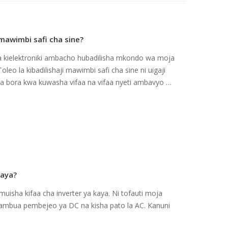
i mawimbi safi cha sine?
 cha kielektroniki ambacho hubadilisha mkondo wa moja
o la kibadilishaji mawimbi safi cha sine ni uigaji
uwa bora kwa kuwasha vifaa na vifaa nyeti ambavyo ni
kaya?
muisha kifaa cha inverter ya kaya. Ni tofauti moja
tambua pembejeo ya DC na kisha pato la AC. Kanuni