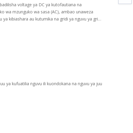
ubadilisha voltage ya DC ya kutofautiana na
nguko wa mzunguko wa sasa (AC), ambao unaweza
a kibiashara au kutumika na gridi ya nguvu ya gridi
 juu ya kufuatilia nguvu ili kuondokana na nguvu ya juu