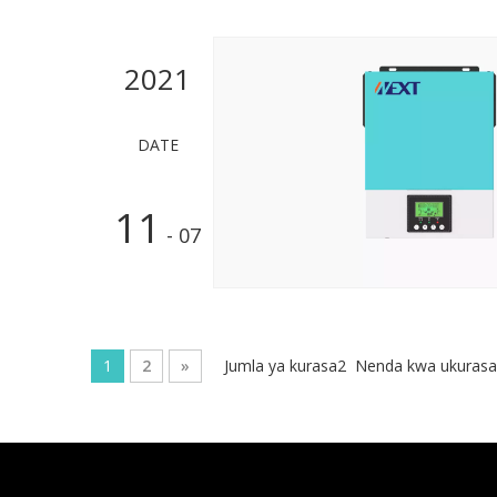
2021
DATE
11
- 07
1
2
»
Jumla ya kurasa2 Nenda kwa ukurasa