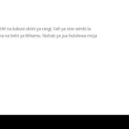
a kubuni skrini ya rangi. Safi ya sine wimbi la
a na betri ya lithiamu. Nishati ya jua hutolewa moja