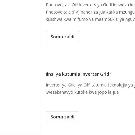
Photovoltaic Off Inverters ya Gridi inaweza k
Photovoltaic (PV) paneli za jua katika mzu
kulishwa kwa mifumo ya maambukizi ya nguvu y
ya taifa
Soma zaidi
Jinsi ya kutumia Inverter Grid?
Inverter ya Gridi ya Off itatumia teknolojia ya
iwezekanavyo kutoka kwa jopo la jua.
Soma zaidi