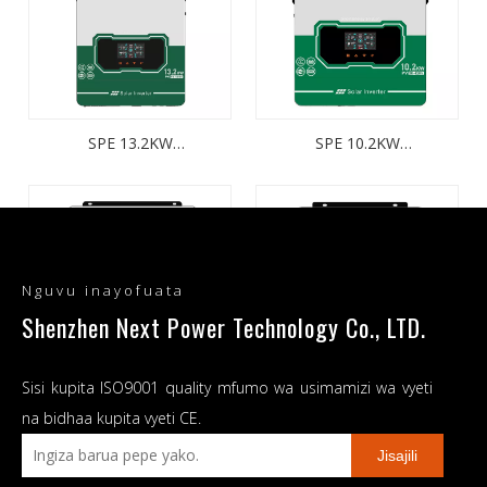
SPE 13.2KW
SPE 10.2KW
13200W/13200VA
10200W/10200VA
Nguvu inayofuata
Shenzhen Next Power Technology Co., LTD.
Sisi kupita ISO9001 quality mfumo wa usimamizi wa vyeti
SPE 8.2KW 8200W/8200VA
SPE 6.2KW 6200W/6200VA
na bidhaa kupita vyeti CE.
Jisajili