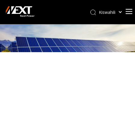
Kiswahili
Afrikaans
ไทย
Italiano
Deutsch
Português
Español
Pусский
Français
العربية
简体中文
English