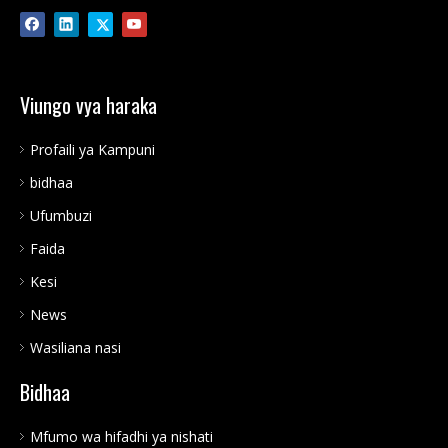
Viungo vya haraka
Profaili ya Kampuni
SPE 4.2KW 4200W/4200VA
SPE 3.5KW 3500W/3500VA
bidhaa
Ufumbuzi
Faida
Kesi
News
Wasiliana nasi
Bidhaa
SPE 2.5KW 2500W/2500VA
2024 Ingizo Mpya ya 60-
Mfumo wa hifadhi ya nishati
450VDC PV 120A MPPT