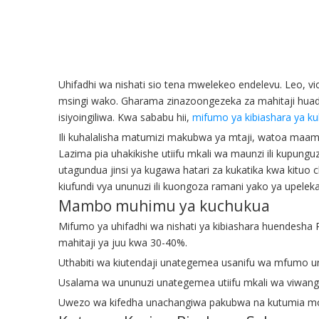
Uhifadhi wa nishati sio tena mwelekeo endelevu. Leo, 
msingi wako. Gharama zinazoongezeka za mahitaji huadhi
isiyoingiliwa. Kwa sababu hii,
mifumo ya kibiashara ya kuh
Ili kuhalalisha matumizi makubwa ya mtaji, watoa maamuzi
Lazima pia uhakikishe utiifu mkali wa maunzi ili kupun
utagundua jinsi ya kugawa hatari za kukatika kwa kituo
kiufundi vya ununuzi ili kuongoza ramani yako ya upelekaj
Mambo muhimu ya kuchukua
Mifumo ya uhifadhi wa nishati ya kibiashara huendesha 
mahitaji ya juu kwa 30-40%.
Uthabiti wa kiutendaji unategemea usanifu wa mfumo un
Usalama wa ununuzi unategemea utiifu mkali wa viwang
Uwezo wa kifedha unachangiwa pakubwa na kutumia motish