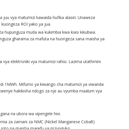
ya juu vya matumizi kawaida hufika alasiri. Unaweza
i kuongeza ROI yako ya jua.
nereta hupunguza muda wa kukimbia kwa kiasi kikubwa.
punguza gharama za mafuta na huongeza sana maisha ya
 vya elektroniki vya matumizi rahisi. Lazima utathmini
 hadi 1MWh. Mifumo ya kiwango cha matumizi ya viwanda
a kwenye hakikisha ndogo za nje au vyumba maalum vya
na na ubora wa vipengele hivi.
Kemia za zamani za NMC (Nickel Manganese Cobalt)
wa joto na maisha marefu ya mzunguko.