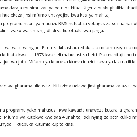
ma daraja muhimu kati ya betri na kifaa. Kigeuzi hushughulikia ubad
uu huelekeza jinsi mfumo unavyojibu kwa kasi ya mahitaji.
a programu ndani ya maunzi. BMS hufuatilia voltages za seli na halijot
ulinzi wako wa kimsingi dhidi ya kutofaulu kwa janga.
ji wa watu wengine. Bima za kibiashara zitakataa mifumo isiyo na up
kufuata kwa UL 1973 kwa seli mahususi za betri. Pia unahitaji cheti
 ya juu wa joto. Mifumo ya kupoeza kioevu inazidi kuwa ya lazima ili k
ndo wa gharama ulio wazi. Ni lazima uelewe jinsi gharama za awali na 
na na programu yako mahususi. Kwa kawaida unaweza kutarajia ghara
le. Mfumo wa kutokwa kwa saa 4 unahitaji seli nyingi za betri kuliko
yoa ili kuepuka kutumia kupita kiasi.