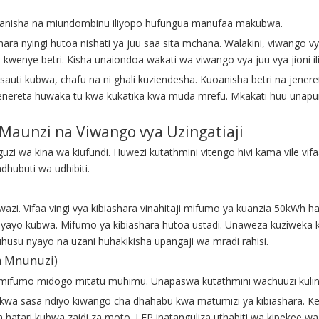
zioanisha na miundombinu iliyopo hufungua manufaa makubwa.
mara nyingi hutoa nishati ya juu saa sita mchana. Walakini, viwango v
 kwenye betri. Kisha unaiondoa wakati wa viwango vya juu vya jioni il
ina sauti kubwa, chafu na ni ghali kuziendesha. Kuoanisha betri na je
 jenereta huwaka tu kwa kukatika kwa muda mrefu. Mkakati huu una
 Maunzi na Viwango vya Uzingatiaji
i wa kina wa kiufundi. Huwezi kutathmini vitengo hivi kama vile vifaa
hubuti wa udhibiti.
azi. Vifaa vingi vya kibiashara vinahitaji mifumo ya kuanzia 50kWh
i nyayo kubwa. Mifumo ya kibiashara hutoa ustadi. Unaweza kuziwek
usu nyayo na uzani huhakikisha upangaji wa mradi rahisi.
a Mnunuzi)
fumo midogo mitatu muhimu. Unapaswa kutathmini wachuuzi kulinga
 kwa sasa ndiyo kiwango cha dhahabu kwa matumizi ya kibiashara. 
 hatari kubwa zaidi za moto. LFP inatanguliza uthabiti wa kipekee 