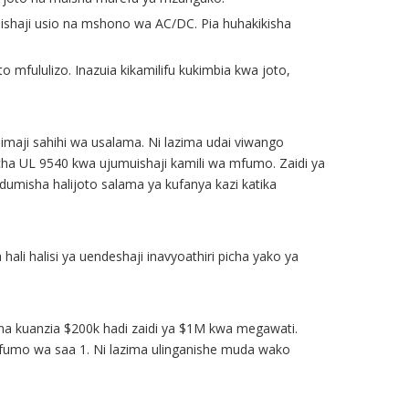
ilishaji usio na mshono wa AC/DC. Pia huhakikisha
o mfululizo. Inazuia kikamilifu kukimbia kwa joto,
imaji sahihi wa usalama. Ni lazima udai viwango
 cha UL 9540 kwa ujumuishaji kamili wa mfumo. Zaidi ya
udumisha halijoto salama ya kufanya kazi katika
hali halisi ya uendeshaji inavyoathiri picha yako ya
ma kuanzia $200k hadi zaidi ya $1M kwa megawati.
 mfumo wa saa 1. Ni lazima ulinganishe muda wako