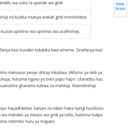
amilifu wa soko la upande wa gridi.
haji na kuziba mianya wakati gridi imeshindwa.
li kuzuia upotevu wa upotevu wa usafirishaji.
ufanya kazi kusubiri kukatika kwa umeme. Zinafanya kazi
sha mahususi yenye uhitaji mkubwa. Mifumo ya Akili ya
okuja, hutumia nguvu ya betri papo hapo. Utaratibu huu
a kuanzisha gharama kubwa za mahitaji. Waendeshaji
ayo hayadhibitiwi, kanuni za ndani mara nyingi huruhusu
ti wa matukio ya mkazo wa gridi ya taifa, huduma hulipa
sha mitiririko huru ya mapato.