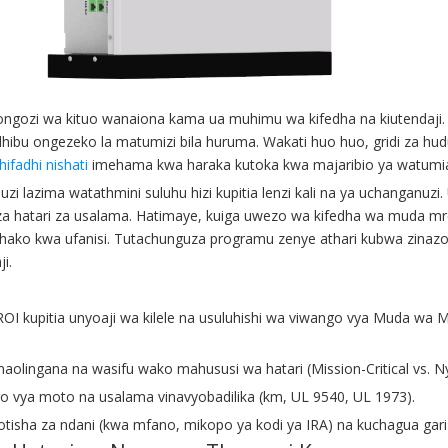
viongozi wa kituo wanaiona kama ua muhimu wa kifedha na kiutendaji
bu ongezeko la matumizi bila huruma. Wakati huo huo, gridi za hudum
ifadhi nishati
imehama kwa haraka kutoka kwa majaribio ya watumiaji
 lazima watathmini suluhu hizi kupitia lenzi kali na ya uchanganuzi.
guza hatari za usalama. Hatimaye, kuiga uwezo wa kifedha wa muda mr
 chako kwa ufanisi. Tutachunguza programu zenye athari kubwa zinazoe
i.
ROI kupitia unyoaji wa kilele na usuluhishi wa viwango vya Muda wa
aolingana na wasifu wako mahususi wa hatari (Mission-Critical vs.
o vya moto na usalama vinavyobadilika (km, UL 9540, UL 1973).
a za ndani (kwa mfano, mikopo ya kodi ya IRA) na kuchagua gari lin