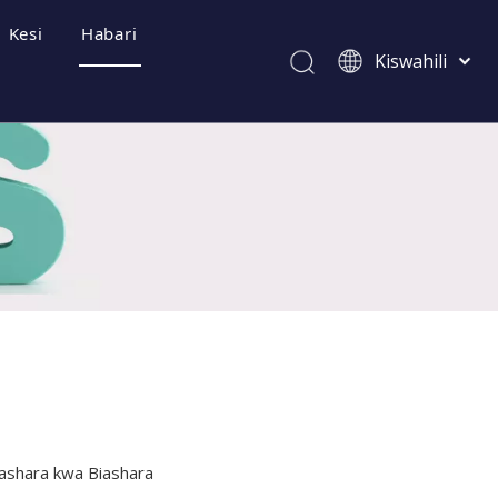
Kesi
Habari
Kiswahili
Afrikaans
ไทย
Italiano
Deutsch
zwa Mara kwa Mara
Português
Español
Pусский
Français
العربية
简体中文
English
iashara kwa Biashara