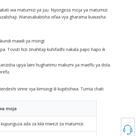
wakati wa matumizi ya juu. Nyongeza moja ya matumizi
a uzalishaji. Wanasababisha vifaa vya gharama kuwasha
kundi mawili ya msingi:
pa. Tovuti hizi zinahitaji kuhifadhi nakala papo hapo ili
 kuanzisha upya laini hugharimu makumi ya maelfu ya dola.
mrefu.
deshi vinne vya kimsingi ili kupitishwa. Tumia chati
kwa moja
a kupunguza ada za kila mwezi za matumizi.