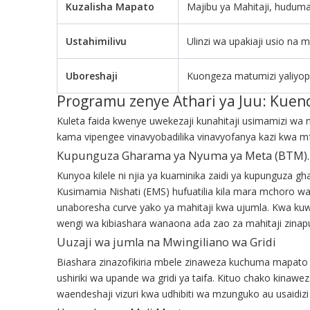
Kuzalisha Mapato
Majibu ya Mahitaji, hudum
Ustahimilivu
Ulinzi wa upakiaji usio na
Uboreshaji
Kuongeza matumizi yaliyop
Programu zenye Athari ya Juu: Kuend
Kuleta faida kwenye uwekezaji kunahitaji usimamizi wa n
kama vipengee vinavyobadilika vinavyofanya kazi kwa mf
Kupunguza Gharama ya Nyuma ya Meta (BTM).
Kunyoa kilele ni njia ya kuaminika zaidi ya kupunguza
Kusimamia Nishati (EMS) hufuatilia kila mara mchoro wa
unaboresha curve yako ya mahitaji kwa ujumla. Kwa kuw
wengi wa kibiashara wanaona ada zao za mahitaji zinap
Uuzaji wa jumla na Mwingiliano wa Gridi
Biashara zinazofikiria mbele zinaweza kuchuma mapat
ushiriki wa upande wa gridi ya taifa. Kituo chako kinaw
waendeshaji vizuri kwa udhibiti wa mzunguko au usaidizi