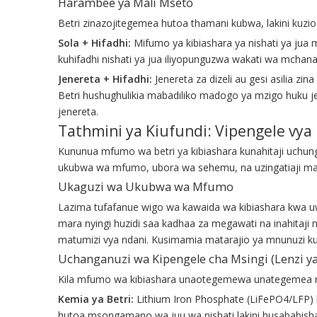
Harambee ya Mali Mseto
Betri zinazojitegemea hutoa thamani kubwa, lakini ku
Sola + Hifadhi:
Mifumo ya kibiashara ya nishati ya jua 
kuhifadhi nishati ya jua iliyopunguzwa wakati wa mchana
Jenereta + Hifadhi:
Jenereta za dizeli au gesi asilia z
Betri hushughulikia mabadiliko madogo ya mzigo huku
jenereta.
Tathmini ya Kiufundi: Vipengele vya
Kununua mfumo wa betri ya kibiashara kunahitaji uchunguz
ukubwa wa mfumo, ubora wa sehemu, na uzingatiaji mad
Ukaguzi wa Ukubwa wa Mfumo
Lazima tufafanue wigo wa kawaida wa kibiashara kwa uw
mara nyingi huzidi saa kadhaa za megawati na inahitaj
matumizi vya ndani. Kusimamia matarajio ya mnunuzi kuh
Uchanganuzi wa Kipengele cha Msingi (Lenzi y
Kila mfumo wa kibiashara unaotegemewa unategemea mi
Kemia ya Betri:
Lithium Iron Phosphate (LiFePO4/LFP)
hutoa msongamano wa juu wa nishati lakini husababisha