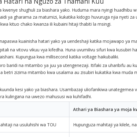
a Hatari na Nguzo za Thamani Kuu
wa kwenye shughuli za biashara yako. Huduma mara nyingi huadhibu 
Zaidi ya gharama za matumizi, kukatika kidogo huvuruga njia nyeti z
wa kituo chako kwanza ili kubaini hitaji thabiti la msingi.
 Unapaswa kuainisha hatari yako ya uendeshaji katika mojawapo ya ma
pitali na vitovu vikuu vya kifedha. Huna uvumilivu sifuri kwa kusubiri ha
shani. Kupungua kwa millisecond katika voltage haikubaliki.
oro baridi na mitambo ya juu ya utengenezaji. Itifaki za uharibifu au
zima betri zizima mitambo kwa usalama au zisubiri kukatika kwa muda 
unda kesi yako ya biashara. Usambazaji uliofanikiwa unategemea vien
hara kulingana na uwezo mahususi wa kuhifadhi.
Athari ya Biashara ya moja 
hitaji na usuluhishi wa TOU
Hupunguza mahitaji ya kilele, n