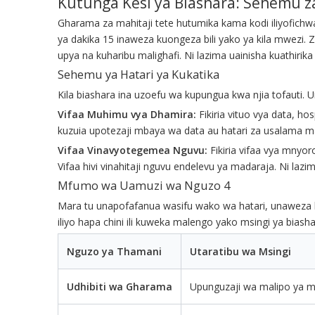
Kutunga Kesi ya Biashara: Sehemu z
Gharama za mahitaji tete hutumika kama kodi iliyofich
ya dakika 15 inaweza kuongeza bili yako ya kila mwezi. 
upya na kuharibu malighafi. Ni lazima uainisha kuathirika k
Sehemu ya Hatari ya Kukatika
Kila biashara ina uzoefu wa kupungua kwa njia tofauti.
Vifaa Muhimu vya Dhamira:
Fikiria vituo vya data, hos
kuzuia upotezaji mbaya wa data au hatari za usalama mai
Vifaa Vinavyotegemea Nguvu:
Fikiria vifaa vya mnyor
Vifaa hivi vinahitaji nguvu endelevu ya madaraja. Ni la
Mfumo wa Uamuzi wa Nguzo 4
Mara tu unapofafanua wasifu wako wa hatari, unaweza ku
iliyo hapa chini ili kuweka malengo yako msingi ya bias
Nguzo ya Thamani
Utaratibu wa Msingi
Udhibiti wa Gharama
Upunguzaji wa malipo ya ma