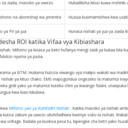
a za ziada, masoko ya uwezo
Hubadilisha kituo kuwa mshiriki 
 mshono na uboreshaji wa jenereta
Huzuia kusimamishwa kwa uzalis
o ya PV ya jua
Hunasa nishati ya jua ya ziada i
esha ROI katika Vifaa vya Kibiashara
ishati. Mifumo ya kisasa ya betri hufanya mengi zaidi ya kukaa bila k
ululizo nyuma ya pazia.
 gharama ya BTM. Huduma hutoza viwango vya malipo wakati wa madiri
 nishati ya kituo chako. EMS inapogundua ongezeko la matumizi inay
eka gridi yako ya matumizi kuteka chini ya kiwango fulani, unaepuk
ungua kwa kiasi kikubwa.
o kwa
Mifumo yao ya Kuhifadhi Nishati
. Katika masoko ya nishati amb
eza kutoa zabuni ya uwezo uliohifadhiwa kwenye soko la nishati. Waka
 wa voltage. Badala ya kuokoa pesa tu, kipengee cha betri yako huzali