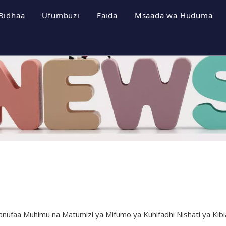
Bidhaa
Ufumbuzi
Faida
Msaada wa Huduma
a Kampuni
Mifumo ya Uhifadhi wa Nishati
Vipeperushi
i wa Kampuni
Inverter ya Photovoltaic
Pakua
a Cheti
Mfumo wa Photovoltaic
Maswali Yanayouli
a Kampuni
Video
nufaa Muhimu na Matumizi ya Mifumo ya Kuhifadhi Nishati ya Kib