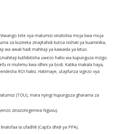
. Viwango tete vya matumizi vinatishia moja kwa moja
a za kuzeeka zinajitahidi kutoa nishati ya kuaminika,
 wa awali hadi mahitaji ya kawaida ya kituo.
 Unahitaji kuthibitisha uwezo halisi wa kupunguza mzigo.
efu ni muhimu kwa idhini ya bodi. Katika makala haya,
ndesha ROI halisi. Hatimaye, utajifunza vigezo vya
 Matumizi (TOU), mara nyingi hupunguza gharama za
 Nyenzo zinazotegemea Nguvu).
alofaa la ufadhili (CapEx dhidi ya PPA).