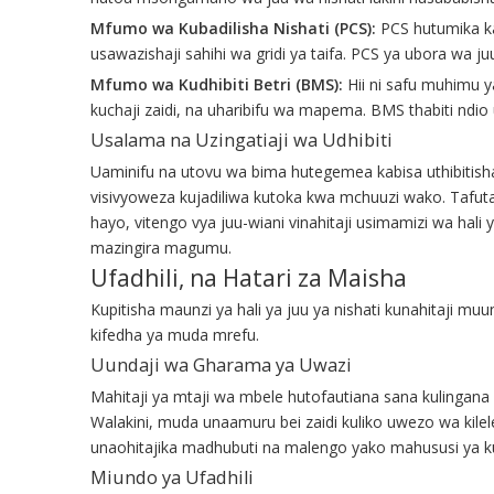
Mfumo wa Kubadilisha Nishati (PCS):
PCS hutumika ka
usawazishaji sahihi wa gridi ya taifa. PCS ya ubora wa j
Mfumo wa Kudhibiti Betri (BMS):
Hii ni safu muhimu y
kuchaji zaidi, na uharibifu wa mapema. BMS thabiti ndio 
Usalama na Uzingatiaji wa Udhibiti
Uaminifu na utovu wa bima hutegemea kabisa uthibitisha
visivyoweza kujadiliwa kutoka kwa mchuuzi wako. Tafuta 
hayo, vitengo vya juu-wiani vinahitaji usimamizi wa hali
mazingira magumu.
Ufadhili, na Hatari za Maisha
Kupitisha maunzi ya hali ya juu ya nishati kunahitaji muu
kifedha ya muda mrefu.
Uundaji wa Gharama ya Uwazi
Mahitaji ya mtaji wa mbele hutofautiana sana kulinga
Walakini, muda unaamuru bei zaidi kuliko uwezo wa kile
unaohitajika madhubuti na malengo yako mahususi ya kun
Miundo ya Ufadhili